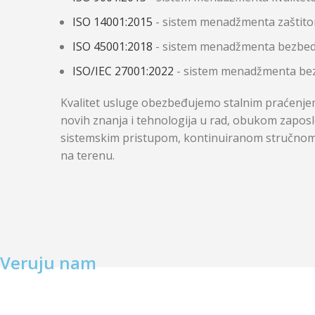
ISO 14001:2015
- sistem menadžmenta zaštito
ISO 45001:2018
- sistem menadžmenta bezbedno
ISO/IEC 27001:2022
- sistem menadžmenta bez
Kvalitet usluge obezbeđujemo stalnim praćenje
novih znanja i tehnologija u rad, obukom zapos
sistemskim pristupom, kontinuiranom stručno
na terenu.
Veruju nam