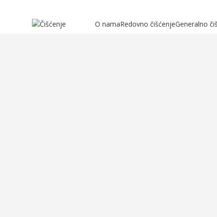
O nama
Redovno čišćenje
Generalno či