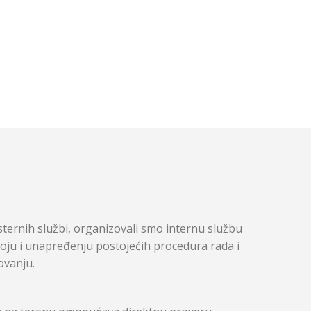
ernih službi, organizovali smo internu službu
voju i unapređenju postojećih procedura rada i
ovanju.