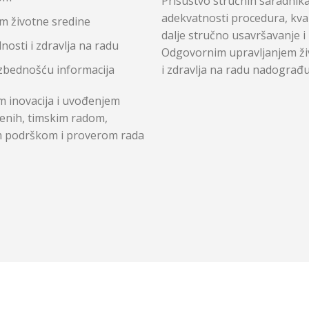
Prisustvo stručnih saradnik
adekvatnosti procedura, kval
m životne sredine
dalje stručno usavršavanje 
sti i zdravlja na radu
Odgovornim upravljanjem ž
bednošću informacija
i zdravlja na radu nadograđu
m inovacija i uvođenjem
lenih, timskim radom,
m podrškom i proverom rada