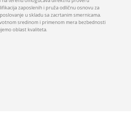
a na terenu omogućava direktnu proveru
ifikacija zaposlenih i pruža odličnu osnovu za
i poslovanje u skladu sa zacrtanim smernicama.
ivotnom sredinom i primenom mera bezbednosti
jemo oblast kvaliteta.