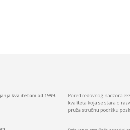
janja kvalitetom od 1999.
Pored redovnog nadzora ekst
kvaliteta koja se stara o raz
pruža stručnu podršku posl
tom