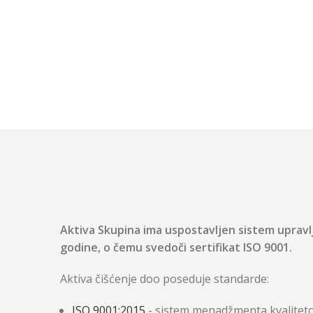
Aktiva Skupina ima uspostavljen sistem upravl
godine, o čemu svedoči sertifikat ISO 9001.
Aktiva čišćenje doo poseduje standarde:
ISO 9001:2015
- sistem menadžmenta kvalite