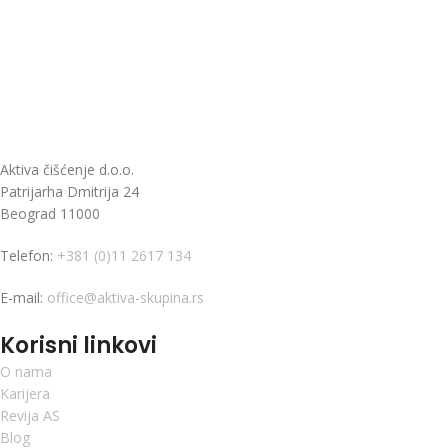
Aktiva čišćenje d.o.o.
Patrijarha Dmitrija 24
Beograd 11000
Telefon:
+381 (0)11 2617 134
E-mail:
office@aktiva-skupina.rs
Korisni linkovi
O nama
Karijera
Revija AS
Blog