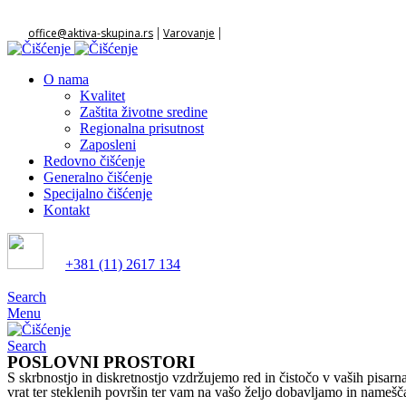
|
|
office@aktiva-skupina.rs
Varovanje
O nama
Kvalitet
Zaštita životne sredine
Regionalna prisutnost
Zaposleni
Redovno čišćenje
Generalno čišćenje
Specijalno čišćenje
Kontakt
+381 (11) 2617 134
Search
Menu
Search
POSLOVNI PROSTORI
S skrbnostjo in diskretnostjo vzdržujemo red in čistočo v vaših pisarna
vrat ter steklenih površin ter vam na vašo željo dobavljamo in namešč