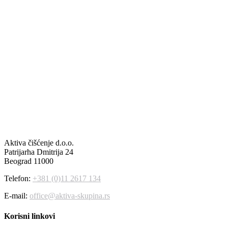
Aktiva čišćenje d.o.o.
Patrijarha Dmitrija 24
Beograd 11000
Telefon:
+381 (0)11 2617 134
E-mail:
office@aktiva-skupina.rs
Korisni linkovi