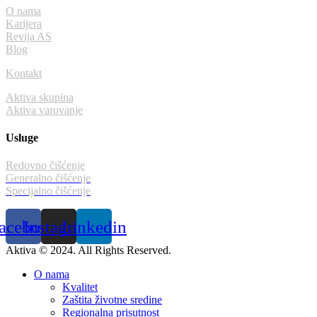
O nama
Karijera
Revija AS
Blog
Kontakt
Aktiva skupina
Aktiva varovanje
Usluge
Redovno čišćenje
Generalno čišćenje
Specijalno čišćenje
acebook
Instagram
Linkedin
Aktiva © 2024. All Rights Reserved.
O nama
Kvalitet
Zaštita životne sredine
Regionalna prisutnost